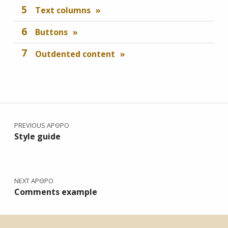
Text columns
Buttons
Outdented content
Skip back to main navigation
Πλοήγηση άρθρων
PREVIOUS ΆΡΘΡΟ
Style guide
NEXT ΆΡΘΡΟ
Comments example