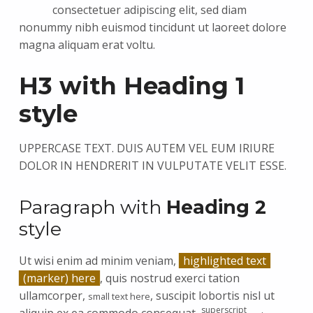
consectetuer adipiscing elit, sed diam
nonummy nibh euismod tincidunt ut laoreet dolore
magna aliquam erat voltu.
H3 with Heading 1
style
UPPERCASE TEXT. DUIS AUTEM VEL EUM IRIURE
DOLOR IN HENDRERIT IN VULPUTATE VELIT ESSE.
Paragraph with
Heading 2
style
Ut wisi enim ad minim veniam,
highlighted text
(marker) here
, quis nostrud exerci tation
ullamcorper,
, suscipit lobortis nisl ut
small text here
superscript
aliquip ex ea commodo consequat,
,
.