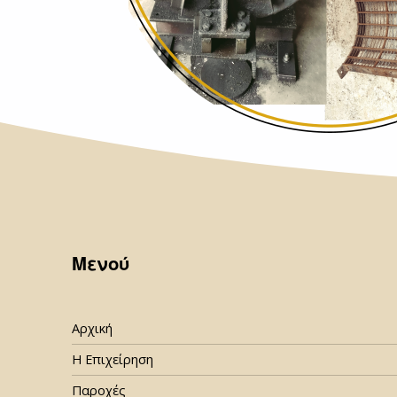
Skip back to main navigation
Μενού
Αρχική
Η Επιχείρηση
Παροχές