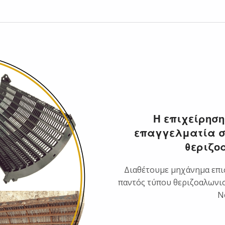
Η επιχείρηση
επαγγελματία στ
θεριζο
Διαθέτουμε μηχάνημα επισ
παντός τύπου θεριζοαλωνιστ
Ne