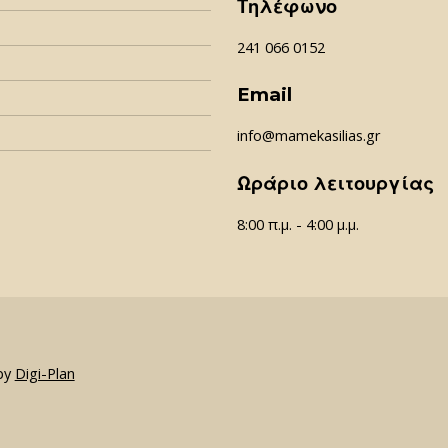
Τηλέφωνο
241 066 0152
Email
info@mamekasilias.gr
Ωράριο λειτουργίας
8:00 π.μ. - 4:00 μ.μ.
by
Digi-Plan