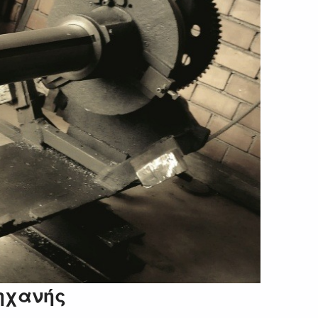
ηχανής