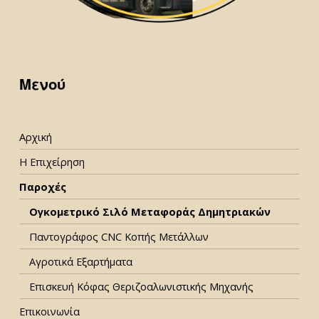
Skip back to main navigation
Μενού
Αρχική
Η Επιχείρηση
Παροχές
Ογκομετρικό Σιλό Μεταφοράς Δημητριακών
Παντογράφος CNC Κοπής Μετάλλων
Αγροτικά Εξαρτήματα
Επισκευή Κόφας Θεριζοαλωνιστικής Μηχανής
Επικοινωνία