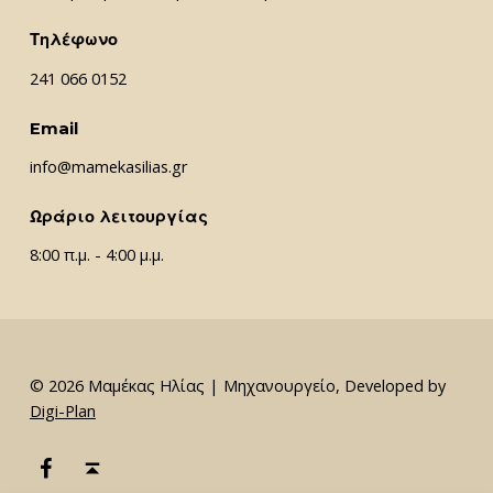
Τηλέφωνο
241 066 0152
Email
info@mamekasilias.gr
Ωράριο λειτουργίας
8:00 π.μ. - 4:00 μ.μ.
© 2026 Μαμέκας Ηλίας | Μηχανουργείο, Developed by
Digi-Plan
Μαμέκας Ηλίας Facebook
Back to top ↑